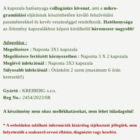
A kapszula hatóanyaga
csillagánizs kivonat
, ami a
mikro-
granulálási
eljárásnak köszönhetően kiváló felszívódási
paraméterekkel és kevés veszteséggel rendelkezik.
Hatékonysága
az őrlemény kapszulákhoz képest körülbelül
háromszor nagyobb
!
Adagolása :
Megelőzésre :
Naponta 3X1 kapszula
Megelőzésre fertőzött környezetben :
Naponta 3 X 2 kapszula
Meglévő infekciónál :
Naponta 3X3 kapszula
Súlyosabb infekciónál :
Óránként 2 szem (maximum 6 órán
keresztül!)
Gyártó :
KREIBERG s.r.o.
Reg No.:
2454/2023/SR
A készítmény nem okoz mellékhatásokat, nem lehet túladagolni!
* A weboldalon található információk kizárólag tájékoztató jellegűek, nem
helyettesítik a szakszerű orvosi ellátást, diagnózist vagy kezelést.