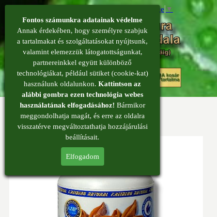
Select Language
▼
Fontos számunkra adatainak védelme
Annak érdekében, hogy személyre szabjuk
a tartalmakat és szolgáltatásokat nyújtsunk,
valamint elemezzük látogatottságunkat,
partnereinkkel együtt különböző
menü
technológiákat, például sütiket (cookie-kat)
0
használunk oldalunkon.
Kattintson az
alábbi gombra ezen technológia webes
használatának elfogadásához!
Bármikor
Csillagánizs kapszula
meggondolhatja magát, és erre az oldalra
Csillagánizs kapszula
visszatérve megváltoztathatja hozzájárulási
beállításait.
Elfogadom