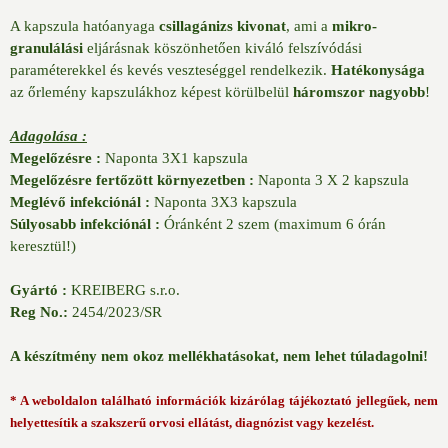
A kapszula hatóanyaga
csillagánizs kivonat
, ami a
mikro-
granulálási
eljárásnak köszönhetően kiváló felszívódási
paraméterekkel és kevés veszteséggel rendelkezik.
Hatékonysága
az őrlemény kapszulákhoz képest körülbelül
háromszor nagyobb
!
Adagolása :
Megelőzésre :
Naponta 3X1 kapszula
Megelőzésre fertőzött környezetben :
Naponta 3 X 2 kapszula
Meglévő infekciónál :
Naponta 3X3 kapszula
Súlyosabb infekciónál :
Óránként 2 szem (maximum 6 órán
keresztül!)
Gyártó :
KREIBERG s.r.o.
Reg No.:
2454/2023/SR
A készítmény nem okoz mellékhatásokat, nem lehet túladagolni!
* A weboldalon található információk kizárólag tájékoztató jellegűek, nem
helyettesítik a szakszerű orvosi ellátást, diagnózist vagy kezelést.