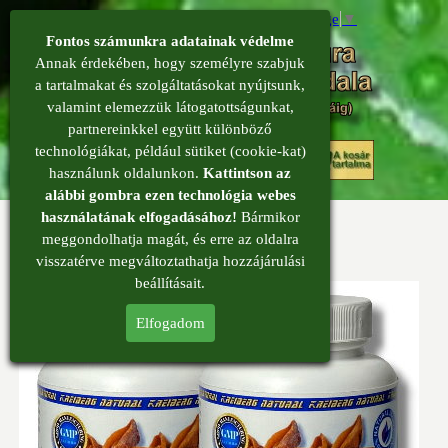
Select Language
▼
Fontos számunkra adatainak védelme
Annak érdekében, hogy személyre szabjuk
a tartalmakat és szolgáltatásokat nyújtsunk,
valamint elemezzük látogatottságunkat,
partnereinkkel együtt különböző
menü
technológiákat, például sütiket (cookie-kat)
0
használunk oldalunkon.
Kattintson az
alábbi gombra ezen technológia webes
használatának elfogadásához!
Bármikor
Csillagánizs kapszula - 2 doboz
meggondolhatja magát, és erre az oldalra
Csillagánizs kapszula
visszatérve megváltoztathatja hozzájárulási
beállításait.
Elfogadom