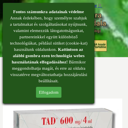
Select Language
▼
Fontos számunkra adatainak védelme
Annak érdekében, hogy személyre szabjuk
a tartalmakat és szolgáltatásokat nyújtsunk,
valamint elemezzük látogatottságunkat,
partnereinkkel együtt különböző
menü
technológiákat, például sütiket (cookie-kat)
0
használunk oldalunkon.
Kattintson az
alábbi gombra ezen technológia webes
használatának elfogadásához!
Bármikor
Glutathion injekció - 600 mg
meggondolhatja magát, és erre az oldalra
Glutathion
visszatérve megváltoztathatja hozzájárulási
beállításait.
Elfogadom