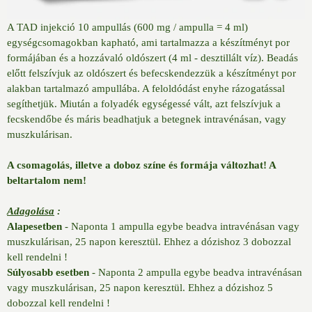
A TAD injekció 10 ampullás (600 mg / ampulla = 4 ml)
egységcsomagokban kapható, ami tartalmazza a készítményt por
formájában és a hozzávaló oldószert (4 ml - desztillált víz). Beadás
előtt felszívjuk az oldószert és befecskendezzük a készítményt por
alakban tartalmazó ampullába. A feloldódást enyhe rázogatással
segíthetjük. Miután a folyadék egységessé vált, azt felszívjuk a
fecskendőbe és máris beadhatjuk a betegnek intravénásan, vagy
muszkulárisan.
A csomagolás, illetve a doboz színe és formája változhat! A
beltartalom nem!
Adagolása
:
Alapesetben
- Naponta 1 ampulla egybe beadva intravénásan vagy
muszkulárisan, 25 napon keresztül. Ehhez a dózishoz 3 dobozzal
kell rendelni !
Súlyosabb esetben
- Naponta 2 ampulla egybe beadva intravénásan
vagy muszkulárisan, 25 napon keresztül. Ehhez a dózishoz 5
dobozzal kell rendelni !