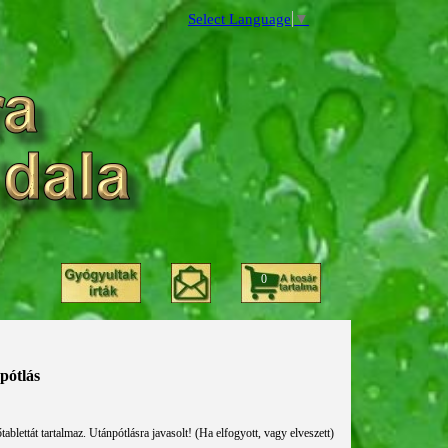
Select Language
▼
0
- Kálium pótlás
ablettát tartalmaz. Utánpótlásra javasolt! (Ha elfogyott, vagy elveszett)