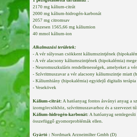
1 pezsgőtabletta tartalmaz :
2170 mg kálium-citrát
2000 mg kálium-hidrogén-karbonát
2057 mg citromsav
Összesen 1565,66 mg káliumion
40 mmol kálium-ion
Alkalmazási területek:
- A vér súlyosan csökkent káliumszintjének (hipokalé
- A vér alacsony káliumszintjének (hipokalémia) mege
- Neuromuszkuláris rendellenességek, amelyeket a vé
- Szívritmuszavar a vér alacsony káliumszintje miatt (
- Káliumhiány (hipokalémia) egyidejű digitalis terápia 
- Vesekövek
Kálium-citrát:
A hatóanyag fontos ásványi anyag a sz
izomgörcsökhöz, szívritmuszavarhoz és a szervezet túl
Kálium-hidrogén-karbonát:
A hatóanyag semlegesíti
összefüggő gyomorproblémák ellen.
Gyártó :
Nordmark Arzneimilter Gmbh (D)