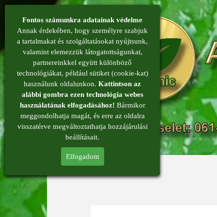
Fontos számunkra adatainak védelme
Annak érdekében, hogy személyre szabjuk
a tartalmakat és szolgáltatásokat nyújtsunk,
valamint elemezzük látogatottságunkat,
partnereinkkel együtt különböző
technológiákat, például sütiket (cookie-kat)
használunk oldalunkon.
Kattintson az
alábbi gombra ezen technológia webes
használatának elfogadásához!
Bármikor
meggondolhatja magát, és erre az oldalra
menü
visszatérve megváltoztathatja hozzájárulási
beállításait.
Elfogadom