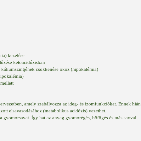
mia) kezelése
lőzése ketoacidózisban
r káliumszintjének csökkenése okoz (hipokalémia)
hipokalémia)
mellett
ervezetben, amely szabályozza az ideg- és izomfunkciókat. Ennek hiá
zott elsavasodásához (metabolikus acidózis) vezethet.
 a gyomorsavat. Így hat az anyag gyomorégés, böfögés és más savval