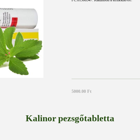
PC.01566347. Kattintson a terméknévre!
5000.00 Ft
Kalinor pezsgőtabletta