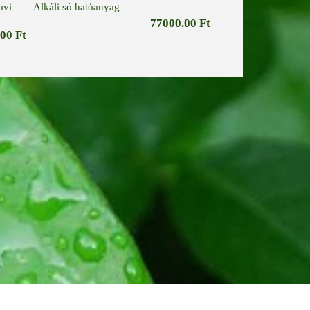
avi
Alkáli só hatóanyag
MSM krém - Vivőkr
77000.00 Ft
00 Ft