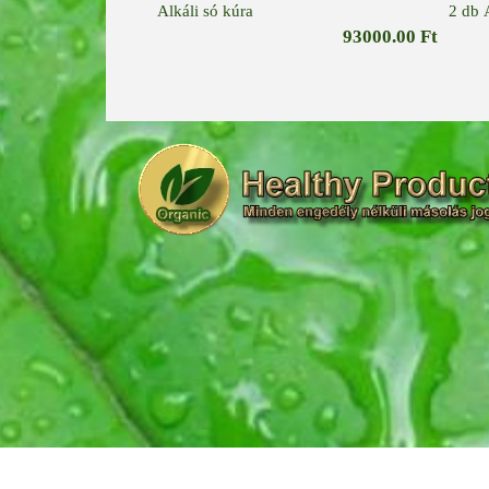
Alkáli só kúra
2 db A
93000.00 Ft