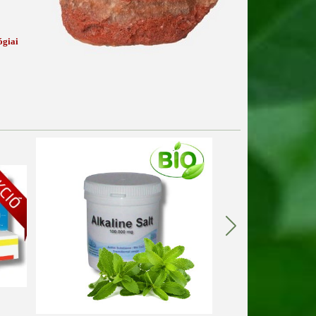
ógiai