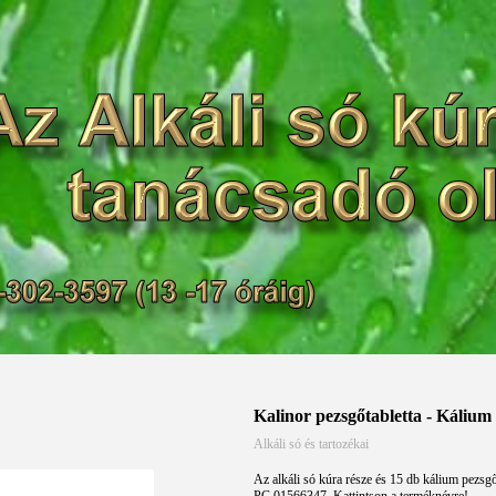
Kalinor pezsgőtabletta 
Alkáli só és tartozékai
Az alkáli só kúra része és 15 db kálium pezsgőt