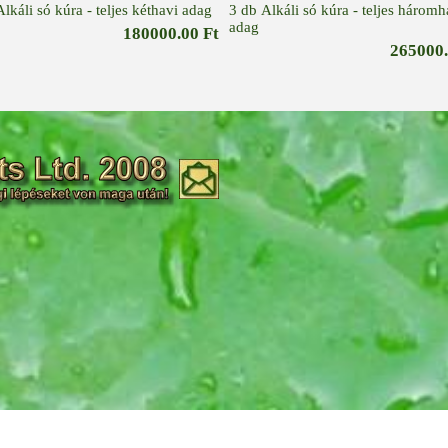
lkáli só kúra - teljes kéthavi adag
3 db Alkáli só kúra - teljes háromh
adag
180000.00 Ft
265000.