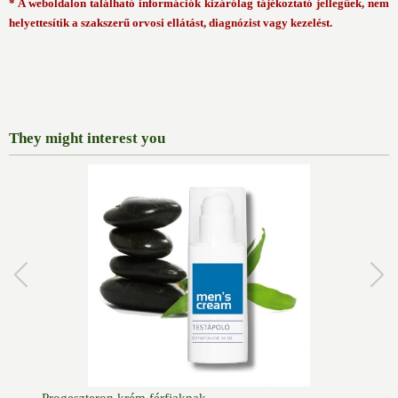
* A weboldalon található információk kizárólag tájékoztató jellegűek, nem
helyettesítik a szakszerű orvosi ellátást, diagnózist vagy kezelést.
They might interest you
Progeszteron krém férfiaknak