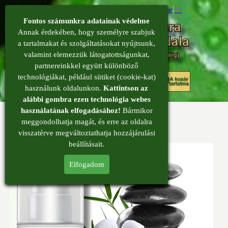
Select Language
▼
Fontos számunkra adatainak védelme
Annak érdekében, hogy személyre szabjuk
a tartalmakat és szolgáltatásokat nyújtsunk,
valamint elemezzük látogatottságunkat,
partnereinkkel együtt különböző
menü
technológiákat, például sütiket (cookie-kat)
0
használunk oldalunkon.
Kattintson az
alábbi gombra ezen technológia webes
használatának elfogadásához!
Bármikor
Progeszteron krém nőknek
meggondolhatja magát, és erre az oldalra
Progeszteron krém
visszatérve megváltoztathatja hozzájárulási
beállításait.
Elfogadom