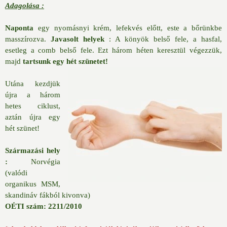
Adagolása :
Naponta
egy nyomásnyi krém, lefekvés előtt, este a bőrünkbe
masszírozva.
Javasolt helyek
: A könyök belső fele, a hasfal,
esetleg a comb belső fele. Ezt három héten keresztül végezzük,
majd
tartsunk egy hét szünetet!
Utána kezdjük
újra a három
hetes ciklust,
aztán újra egy
hét szünet!
Származási hely
:
Norvégia
(valódi
organikus MSM,
skandináv fákból kivonva)
OÉTI szám: 2211/2010