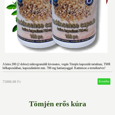
A kúra 200 (2 doboz) mikrogranulált kivonatos, vegán Tömjén kapszulát tartalmaz, TMR
bélkapszulában, kapszulánként min. 700 mg hatóanyaggal. Kattintson a terméknévre!
75000.00 Ft
Tömjén erős kúra