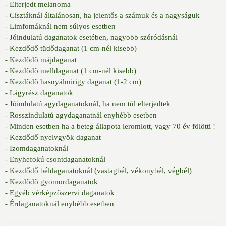
- Elterjedt melanoma
- Cisztáknál általánosan, ha jelentős a számuk és a nagyságuk
- Limfomáknál nem súlyos esetben
- Jóindulatú daganatok esetében, nagyobb szóródásnál
- Kezdődő tüdődaganat (1 cm-nél kisebb)
- Kezdődő májdaganat
- Kezdődő melldaganat (1 cm-nél kisebb)
- Kezdődő hasnyálmirigy daganat (1-2 cm)
- Lágyrész daganatok
- Jóindulatú agydaganatoknál, ha nem túl elterjedtek
- Rosszindulatú agydaganatnál enyhébb esetben
- Minden esetben ha a beteg állapota leromlott, vagy 70 év fölötti !
- Kezdődő nyelvgyök daganat
- Izomdaganatoknál
- Enyhefokú csontdaganatoknál
- Kezdődő béldaganatoknál (vastagbél, vékonybél, végbél)
- Kezdődő gyomordaganatok
- Egyéb vérképzőszervi daganatok
- Érdaganatoknál enyhébb esetben