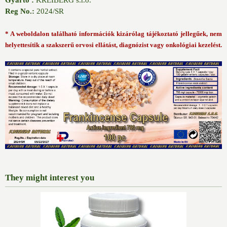
Gyártó :
KREIBERG s.r.o.
Reg No.:
2024/SR
* A weboldalon található információk kizárólag tájékoztató jellegűek, nem
helyettesítik a szakszerű orvosi ellátást, diagnózist vagy onkológiai kezelést.
They might interest you