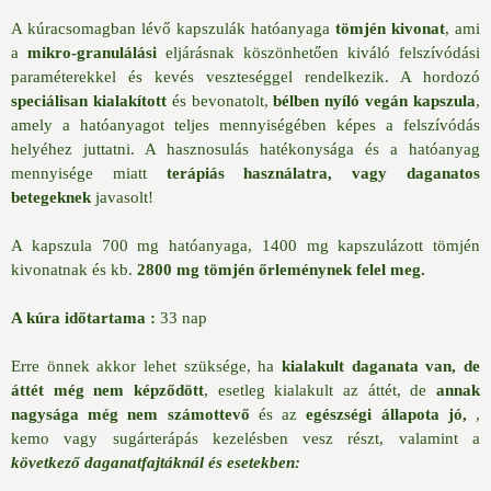
A kúracsomagban lévő kapszulák
hatóanyaga
tömjén
kivonat
, ami
a
mikro-granulálási
eljárásnak köszönhetően kiváló felszívódási
paraméterekkel és kevés veszteséggel rendelkezik. A hordozó
speciálisan kialakított
és bevonatolt,
bélben nyíló vegán kapszula
,
amely a hatóanyagot teljes mennyiségében képes a felszívódás
helyéhez juttatni.
A hasznosulás hatékonysága és a hatóanyag
mennyisége miatt
terápiás használatra, vagy daganatos
betegeknek
javasolt!
A kapszula 700 mg hatóanyaga, 1400 mg kapszulázott tömjén
kivonatnak és kb.
28
00 mg tömjén őrleménynek felel meg.
A kúra időtartama :
33 nap
Erre önnek akkor lehet szüksége, ha
kialakult daganata van, de
áttét még nem képződött
, esetleg kialakult az áttét, de
annak
nagysága még nem számottevő
és az
egészségi állapota jó,
,
kemo vagy sugárterápás kezelésben vesz részt, valamint a
következő daganatfajtáknál és esetekben: