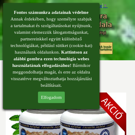
Select Language
▼
Fontos számunkra adatainak védelme
Annak érdekében, hogy személyre szabjuk
a tartalmakat és szolgáltatásokat nyújtsunk,
valamint elemezzük látogatottságunkat,
partnereinkkel együtt különböző
menü
technológiákat, például sütiket (cookie-kat)
0
használunk oldalunkon.
Kattintson az
alábbi gombra ezen technológia webes
használatának elfogadásához!
Bármikor
Tömjén erős kúra
meggondolhatja magát, és erre az oldalra
Tömjén
visszatérve megváltoztathatja hozzájárulási
beállításait.
Elfogadom