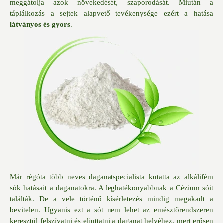
meggátolja azok növekedését, szaporodását. Miután a
táplálkozás a sejtek alapvető tevékenysége ezért a hatása
látványos és gyors
.
Már régóta több neves daganatspecialista kutatta az alkálifém
sók hatásait a daganatokra. A leghatékonyabbnak a Cézium sóit
találták. De a vele történő kísérletezés mindig megakadt a
bevitelen. Ugyanis ezt a sót nem lehet az emésztőrendszeren
keresztül felszívatni és eljuttatni a daganat helyéhez, mert erősen