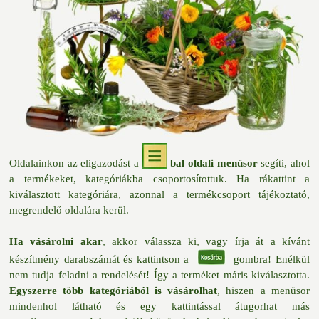
Oldalainkon az eligazodást a
bal oldali menüsor
segíti, ahol
a termékeket, kategóriákba csoportosítottuk. Ha rákattint a
kiválasztott kategóriára, azonnal a termékcsoport tájékoztató,
megrendelő oldalára kerül.
Ha vásárolni akar
, akkor válassza ki, vagy írja át a kívánt
készítmény darabszámát és kattintson a
gombra! Enélkül
nem tudja feladni a rendelését! Így a terméket máris kiválasztotta.
Egyszerre több kategóriából is vásárolhat
, hiszen a menüsor
mindenhol látható és egy kattintással átugorhat más