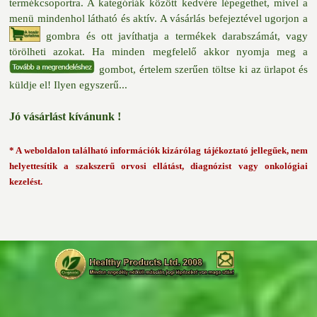
termékcsoportra. A kategóriák között kedvére lépegethet, mivel a
menü mindenhol látható és aktív. A vásárlás befejeztével ugorjon a
gombra és ott javíthatja a termékek darabszámát, vagy
törölheti azokat. Ha minden megfelelő akkor nyomja meg
a
gombot, értelem szerűen töltse ki az ürlapot és
küldje el! Ilyen
egyszerű...
Jó vásárlást kívánunk !
* A weboldalon található információk kizárólag tájékoztató jellegűek, nem
helyettesítik a szakszerű orvosi ellátást, diagnózist vagy onkológiai
kezelést.