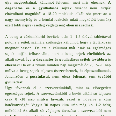
újra megpróbálnak káliumot felvenni, mert már éheznek.
A
daganatos és a gyulladásos sejtek
viszont nem tudják
eltávolítani magukból a 18-20 molekula alkáli sót (mert az a
nagy mennyiség és a kémiai reakciók miatt megkötött bennük)
ezért több napra (esetleg véglegesen)
éhen maradnak.
A beteg a céziumklorid bevitele után 1- 1,5 órával tablettával
pótolja a sejtek számára szükséges káliumot, hogy a táplálkozás
megindulhasson. De ezt a káliumot már csak az egészséges
sejtek tudják felhasználni, mert a beteg sejtek eltelítődtek az
alkáli sóval. Így
a daganatos és gyulladásos sejtek továbbra is
éheznek
! Ha ez a ritmus minden nap megismétlődik, 15-20 nap
múlva a beteg sejtek teljesen összeeshetnek, és elpusztulhatnak.
Jellemzően a
pusztulásuk nem okoz ödémát, sem további
gyulladást
.
Úgy távoznak el a szervezetünkből, mint az elöregedett
egészséges sejtek. A szervezetünkből a bevitt alkáli só teljesen
csak
8 -10 nap múlva távozik
, ezzel is növelve a kúra
hatékonyságát. Vagyis 30 napos kúra után még kb. 1-2 hétig
működik! Az alkáli só végleges távozása a szervezetből
nem