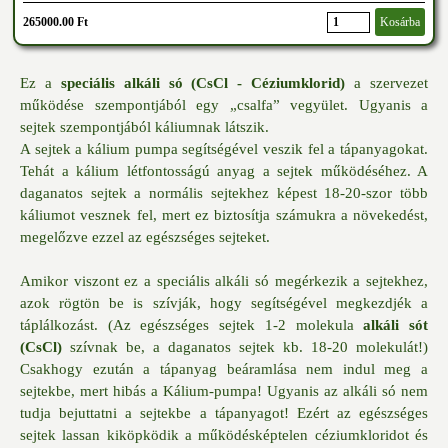
265000.00 Ft
Kosárba
Ez a
speciális alkáli só (CsCl - Céziumklorid)
a szervezet
működése szempontjából egy „csalfa” vegyület. Ugyanis a
sejtek szempontjából káliumnak látszik.
A sejtek a kálium pumpa segítségével veszik fel a tápanyagokat.
Tehát a kálium létfontosságú anyag a sejtek működéséhez. A
daganatos sejtek a normális sejtekhez képest 18-20-szor több
káliumot vesznek fel, mert ez biztosítja számukra a növekedést,
megelőzve ezzel az egészséges sejteket.
Amikor viszont ez a speciális alkáli só megérkezik a sejtekhez,
azok rögtön be is szívják, hogy segítségével megkezdjék a
táplálkozást. (Az egészséges sejtek 1-2 molekula
alkáli sót
(CsCl)
szívnak be, a daganatos sejtek kb. 18-20 molekulát!)
Csakhogy ezután a tápanyag beáramlása nem indul meg a
sejtekbe, mert hibás a Kálium-pumpa! Ugyanis az alkáli só nem
tudja bejuttatni a sejtekbe a tápanyagot! Ezért az egészséges
sejtek lassan kiköpködik a működésképtelen céziumkloridot és