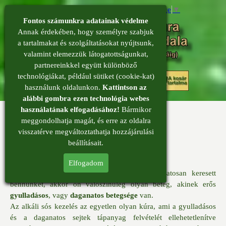
Select Language
▼
Fontos számunkra adatainak védelme
Annak érdekében, hogy személyre szabjuk
a tartalmakat és szolgáltatásokat nyújtsunk,
valamint elemezzük látogatottságunkat,
partnereinkkel együtt különböző
menü
technológiákat, például sütiket (cookie-kat)
0
használunk oldalunkon.
Kattintson az
alábbi gombra ezen technológia webes
használatának elfogadásához!
Bármikor
meggondolhatja magát, és erre az oldalra
visszatérve megváltoztathatja hozzájárulási
beállításait.
Elfogadom
Örülünk, hogy rátalált oldalunkra. Ha céltudatosan keresett
bennünket, akkor ön valószínüleg olyan beteg, akinek erős
gyulladásos
, vagy
daganatos betegsége
van.
Az alkáli sós kezelés az egyetlen olyan kúra, ami a gyulladásos
és a daganatos sejtek tápanyag felvételét ellehetetlenítve