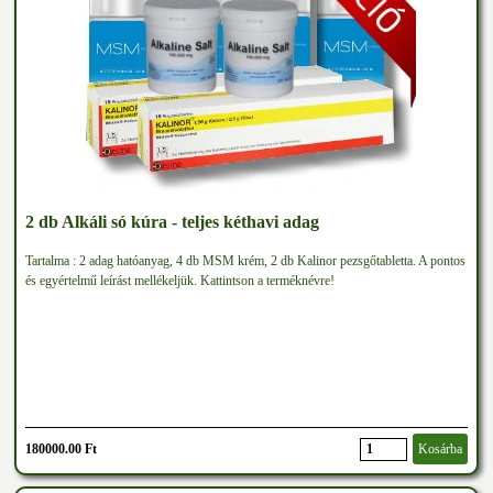
2 db Alkáli só kúra - teljes kéthavi adag
Tartalma : 2 adag hatóanyag, 4 db MSM krém, 2 db Kalinor pezsgőtabletta. A pontos
és egyértelmű leírást mellékeljük. Kattintson a terméknévre!
180000.00 Ft
Kosárba