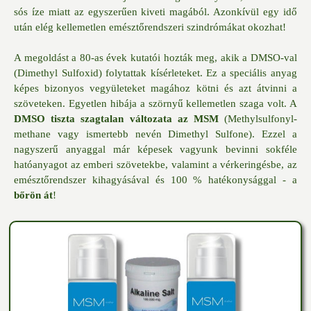
sós íze miatt az egyszerűen kiveti magából. Azonkívül egy idő
után elég kellemetlen emésztőrendszeri szindrómákat okozhat!
A megoldást a 80-as évek kutatói hozták meg, akik a DMSO-val
(Dimethyl Sulfoxid) folytattak kísérleteket. Ez a speciális anyag
képes bizonyos vegyületeket magához kötni és azt átvinni a
szöveteken. Egyetlen hibája a szörnyű kellemetlen szaga volt. A
DMSO tiszta szagtalan változata az MSM
(Methylsulfonyl-
methane vagy ismertebb nevén Dimethyl Sulfone). Ezzel a
nagyszerű anyaggal már képesek vagyunk bevinni sokféle
hatóanyagot az emberi szövetekbe, valamint a vérkeringésbe, az
emésztőrendszer kihagyásával és 100 % hatékonysággal - a
bőrön át
!