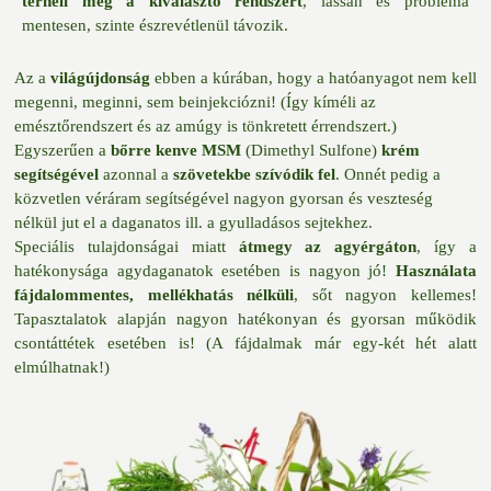
terheli meg a kiválasztó rendszert
, lassan és probléma
mentesen, szinte észrevétlenül távozik.
Az a
világújdonság
ebben a kúrában, hogy a hatóanyagot nem kell
megenni, meginni, sem beinjekciózni! (Így kíméli az
emésztőrendszert és az amúgy is tönkretett érrendszert.)
Egyszerűen a
bőrre kenve
MSM
(Dimethyl Sulfone)
krém
segítségével
azonnal a
szövetekbe szívódik fel
. Onnét pedig a
közvetlen véráram segítségével nagyon gyorsan és veszteség
nélkül jut el a daganatos ill. a gyulladásos sejtekhez.
Speciális tulajdonságai miatt
átmegy az agyérgáton
, így a
hatékonysága agydaganatok esetében is nagyon jó!
Használata
fájdalommentes, mellékhatás nélküli
, sőt nagyon kellemes!
Tapasztalatok alapján nagyon hatékonyan és gyorsan működik
csontáttétek esetében is! (A fájdalmak már egy-két hét alatt
elmúlhatnak!)